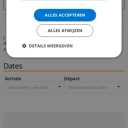
ALLES ACCEPTEREN
ALLES AFWIJZEN
( * Les champs avec un astérisque sont obligatoires )
Nous respectons votre vie privée.
Vos données personnelles ne
DETAILS WEERGEVEN
seront pas communiquées à des tiers.
Dates
Arrivée
Départ
Sélectionnez une date
Sélectionnez une date