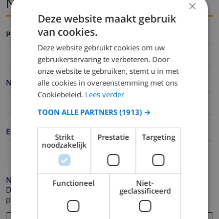
Nom et adresse e-mail
×
Deze website maakt gebruik
van cookies.
Prénom *
Deze website gebruikt cookies om uw
gebruikerservaring te verbeteren. Door
onze website te gebruiken, stemt u in met
Nom de famille *
alle cookies in overeenstemming met ons
Cookiebeleid.
Lees verder
TOON ALLE PARTNERS
(1913) →
E-mail *
Strikt
Prestatie
Targeting
noodzakelijk
Numéro de téléphone *
Functioneel
Niet-
Dans le cas où votre adresse e-mail ne fonctionnerait
geclassificeerd
pas correctement.