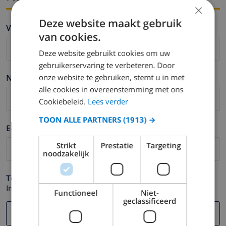
×
Deze website maakt gebruik
Vorname *
van cookies.
Deze website gebruikt cookies om uw
gebruikerservaring te verbeteren. Door
onze website te gebruiken, stemt u in met
Nachname *
alle cookies in overeenstemming met ons
Cookiebeleid.
Lees verder
TOON ALLE PARTNERS
(1913) →
E-mail *
Strikt
Prestatie
Targeting
noodzakelijk
Telefonnummer *
Im Fall Ihre E-mail Adresse nicht korrekt funktioniert.
Functioneel
Niet-
geclassificeerd