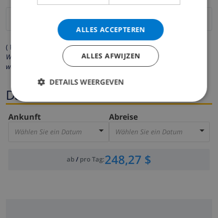
ALLES ACCEPTEREN
( Felder mit Sternchen (*) müssen ausgefüllt werden )
ALLES AFWIJZEN
Wir respektieren Ihre Privatsphäre. Ihre persönlichen Daten
werden zu keiner Zeit an Dritte weitergegeben.
DETAILS WEERGEVEN
Dates
Ankunft
Abreise
Wählen Sie ein Datum
Wählen Sie ein Datum
248,27 $
ab
/
pro Tag
: