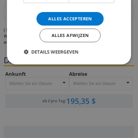
ALLES ACCEPTEREN
( Felder mit Sternchen (*) müssen ausgefüllt werden )
ALLES AFWIJZEN
Wir respektieren Ihre Privatsphäre. Ihre persönlichen Daten
werden zu keiner Zeit an Dritte weitergegeben.
DETAILS WEERGEVEN
Dates
Ankunft
Abreise
Wählen Sie ein Datum
Wählen Sie ein Datum
195,35 $
ab
/
pro Tag
: