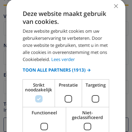
×
Deze website maakt gebruik
Vorname *
van cookies.
Deze website gebruikt cookies om uw
gebruikerservaring te verbeteren. Door
onze website te gebruiken, stemt u in met
Nachname *
alle cookies in overeenstemming met ons
Cookiebeleid.
Lees verder
TOON ALLE PARTNERS
(1913) →
E-mail *
Strikt
Prestatie
Targeting
noodzakelijk
Telefonnummer *
Im Fall Ihre E-mail Adresse nicht korrekt funktioniert.
Functioneel
Niet-
geclassificeerd