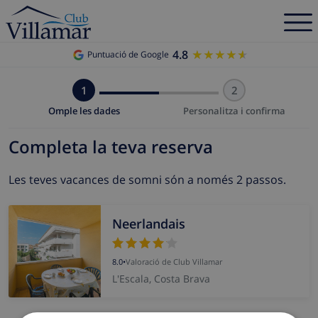
4.8
★★★★★
★★★★★
Puntuació de Google
1
2
Omple les dades
Personalitza i confirma
Completa la teva reserva
Les teves vacances de somni són a només 2 passos.
Neerlandais
8.0
•
Valoració de Club Villamar
L'Escala, Costa Brava