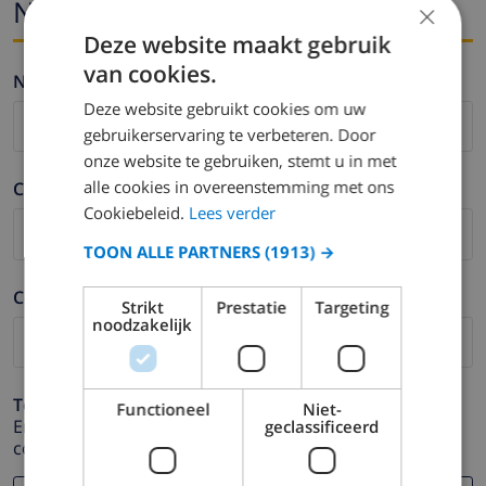
Nom i correu electrònic
×
Deze website maakt gebruik
van cookies.
Nom *
Deze website gebruikt cookies om uw
gebruikerservaring te verbeteren. Door
onze website te gebruiken, stemt u in met
alle cookies in overeenstemming met ons
Cognom *
Cookiebeleid.
Lees verder
TOON ALLE PARTNERS
(1913) →
Correu electrònic *
Strikt
Prestatie
Targeting
noodzakelijk
Telèfon *
Functioneel
Niet-
En cas que la direcció de correu electrònic no funcioni
geclassificeerd
correctament.